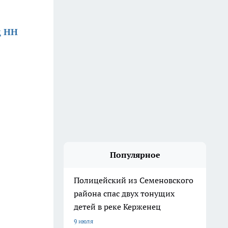
д НН
Популярное
Полицейский из Семеновского
района спас двух тонущих
детей в реке Керженец
9 июля