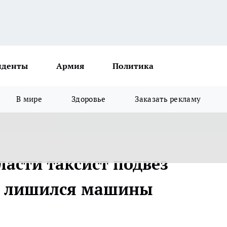
иденты
Армия
Политика
В мире
Здоровье
Заказать рекламу
асти таксист подвез
не лишился машины