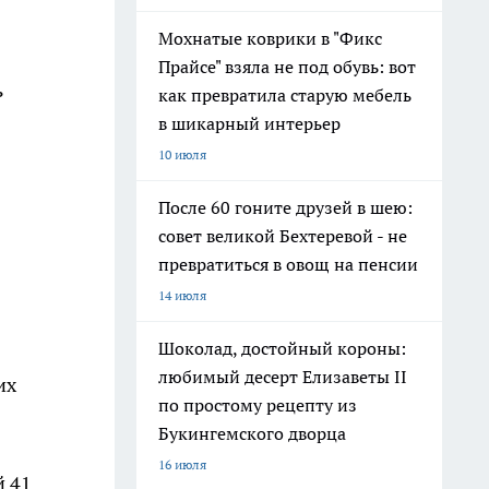
Мохнатые коврики в "Фикс
Прайсе" взяла не под обувь: вот
ь
как превратила старую мебель
в шикарный интерьер
10 июля
После 60 гоните друзей в шею:
совет великой Бехтеревой - не
превратиться в овощ на пенсии
14 июля
Шоколад, достойный короны:
любимый десерт Елизаветы II
их
по простому рецепту из
Букингемского дворца
16 июля
й 41