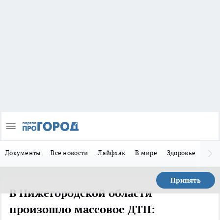
Документы
Все новости
Лайфхак
В мире
Здоровье
Зака
Принять
В Нижегородской области
произошло массовое ДТП: