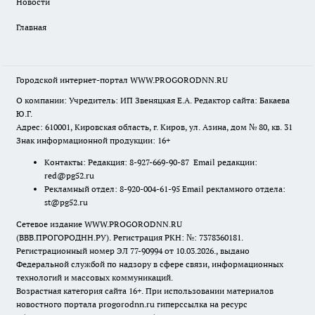
Новости
Главная
Городской интернет-портал WWW.PROGORODNN.RU
О компании: Учредитель: ИП Звеняцкая Е.А. Редактор сайта: Бакаева
Ю.Г.
Адрес: 610001, Кировская область, г. Киров, ул. Азина, дом № 80, кв. 31
Знак информационной продукции: 16+
Контакты: Редакция: 8-927-669-90-87 Email редакции:
red@pg52.ru
Рекламный отдел: 8-920-004-61-95 Email рекламного отдела:
st@pg52.ru
Сетевое издание WWW.PROGORODNN.RU
(ВВВ.ПРОГОРОДНН.РУ). Регистрация РКН: №: 7378360181.
Регистрационный номер ЭЛ 77-90994 от 10.03.2026., выдано
Федеральной службой по надзору в сфере связи, информационных
технологий и массовых коммуникаций.
Возрастная категория сайта 16+. При использовании материалов
новостного портала progorodnn.ru гиперссылка на ресурс