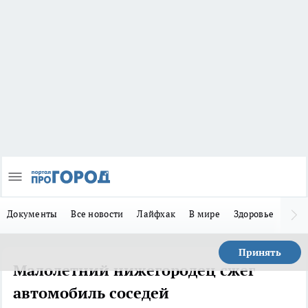
Документы
Все новости
Лайфхак
В мире
Здоровье
Зака
Принять
Малолетний нижегородец сжег
автомобиль соседей