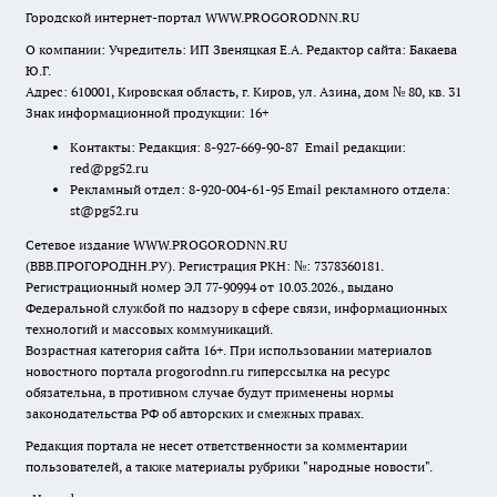
Городской интернет-портал WWW.PROGORODNN.RU
О компании: Учредитель: ИП Звеняцкая Е.А. Редактор сайта: Бакаева
Ю.Г.
Адрес: 610001, Кировская область, г. Киров, ул. Азина, дом № 80, кв. 31
Знак информационной продукции: 16+
Контакты: Редакция: 8-927-669-90-87 Email редакции:
red@pg52.ru
Рекламный отдел: 8-920-004-61-95 Email рекламного отдела:
st@pg52.ru
Сетевое издание WWW.PROGORODNN.RU
(ВВВ.ПРОГОРОДНН.РУ). Регистрация РКН: №: 7378360181.
Регистрационный номер ЭЛ 77-90994 от 10.03.2026., выдано
Федеральной службой по надзору в сфере связи, информационных
технологий и массовых коммуникаций.
Возрастная категория сайта 16+. При использовании материалов
новостного портала progorodnn.ru гиперссылка на ресурс
обязательна
,
в противном случае будут применены нормы
законодательства РФ об авторских и смежных правах.
Редакция портала не несет ответственности за комментарии
пользователей, а также материалы рубрики "народные новости".