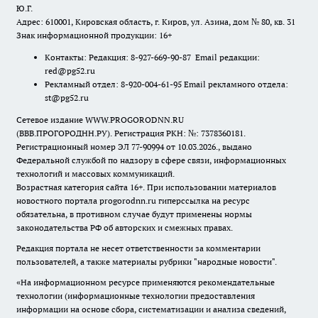
Ю.Г.
Адрес: 610001, Кировская область, г. Киров, ул. Азина, дом № 80, кв. 31
Знак информационной продукции: 16+
Контакты: Редакция: 8-927-669-90-87 Email редакции:
red@pg52.ru
Рекламный отдел: 8-920-004-61-95 Email рекламного отдела:
st@pg52.ru
Сетевое издание WWW.PROGORODNN.RU
(ВВВ.ПРОГОРОДНН.РУ). Регистрация РКН: №: 7378360181.
Регистрационный номер ЭЛ 77-90994 от 10.03.2026., выдано
Федеральной службой по надзору в сфере связи, информационных
технологий и массовых коммуникаций.
Возрастная категория сайта 16+. При использовании материалов
новостного портала progorodnn.ru гиперссылка на ресурс
обязательна
,
в противном случае будут применены нормы
законодательства РФ об авторских и смежных правах.
Редакция портала не несет ответственности за комментарии
пользователей, а также материалы рубрики "народные новости".
«На информационном ресурсе применяются рекомендательные
технологии (информационные технологии предоставления
информации на основе сбора, систематизации и анализа сведений,