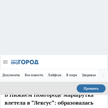
Документы
Все новости
Лайфхак
В мире
Здоровье
Зака
Принять
В Нижнем Новгороде маршрутка
влетела в "Лексус": образовалась