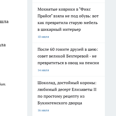
Мохнатые коврики в "Фикс
Прайсе" взяла не под обувь: вот
ошла
как превратила старую мебель
в шикарный интерьер
10 июля
ала
После 60 гоните друзей в шею:
совет великой Бехтеревой - не
превратиться в овощ на пенсии
14 июля
Шоколад, достойный короны:
бит.
любимый десерт Елизаветы II
по простому рецепту из
Букингемского дворца
16 июля