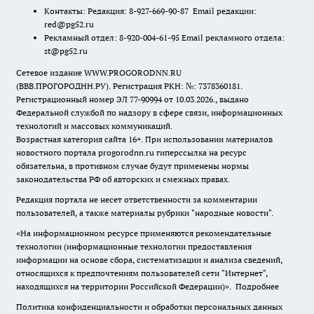
Контакты: Редакция: 8-927-669-90-87 Email редакции:
red@pg52.ru
Рекламный отдел: 8-920-004-61-95 Email рекламного отдела:
st@pg52.ru
Сетевое издание WWW.PROGORODNN.RU
(ВВВ.ПРОГОРОДНН.РУ). Регистрация РКН: №: 7378360181.
Регистрационный номер ЭЛ 77-90994 от 10.03.2026., выдано
Федеральной службой по надзору в сфере связи, информационных
технологий и массовых коммуникаций.
Возрастная категория сайта 16+. При использовании материалов
новостного портала progorodnn.ru гиперссылка на ресурс
обязательна
,
в противном случае будут применены нормы
законодательства РФ об авторских и смежных правах.
Редакция портала не несет ответственности за комментарии
пользователей, а также материалы рубрики "народные новости".
«На информационном ресурсе применяются рекомендательные
технологии (информационные технологии предоставления
информации на основе сбора, систематизации и анализа сведений,
относящихся к предпочтениям пользователей сети "Интернет",
находящихся на территории Российской Федерации)».
Подробнее
Политика конфиденциальности и обработки персональных данных