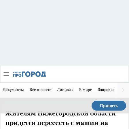
Документы
Все новости
Лайфхак
В мире
Здоровье
Зака
Принять
Жителям Нижегородской области
придется пересесть с машин на