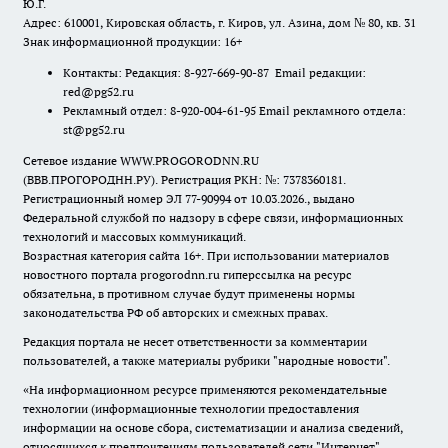
Ю.Г.
Адрес: 610001, Кировская область, г. Киров, ул. Азина, дом № 80, кв. 31
Знак информационной продукции: 16+
Контакты: Редакция: 8-927-669-90-87 Email редакции:
red@pg52.ru
Рекламный отдел: 8-920-004-61-95 Email рекламного отдела:
st@pg52.ru
Сетевое издание WWW.PROGORODNN.RU
(ВВВ.ПРОГОРОДНН.РУ). Регистрация РКН: №: 7378360181.
Регистрационный номер ЭЛ 77-90994 от 10.03.2026., выдано
Федеральной службой по надзору в сфере связи, информационных
технологий и массовых коммуникаций.
Возрастная категория сайта 16+. При использовании материалов
новостного портала progorodnn.ru гиперссылка на ресурс
обязательна
,
в противном случае будут применены нормы
законодательства РФ об авторских и смежных правах.
Редакция портала не несет ответственности за комментарии
пользователей, а также материалы рубрики "народные новости".
«На информационном ресурсе применяются рекомендательные
технологии (информационные технологии предоставления
информации на основе сбора, систематизации и анализа сведений,
относящихся к предпочтениям пользователей сети "Интернет",