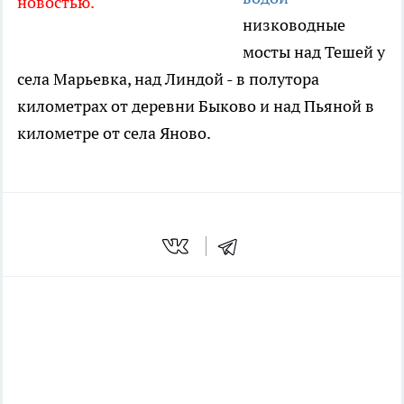
новостью.
низководные
мосты над Тешей у
села Марьевка, над Линдой - в полутора
километрах от деревни Быково и над Пьяной в
километре от села Яново.