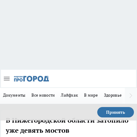
Документы
Все новости
Лайфхак
В мире
Здоровье
Зака
Принять
В Нижегородской области затопило
уже девять мостов