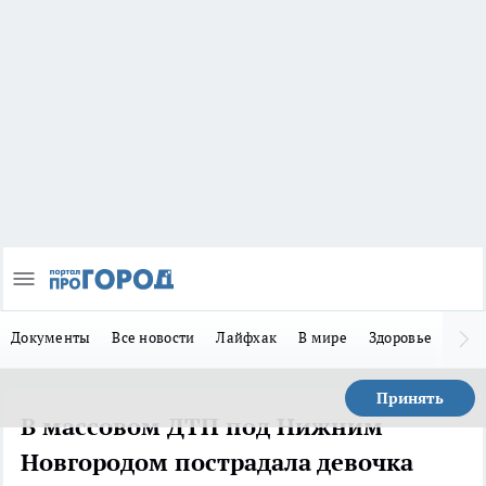
Документы
Все новости
Лайфхак
В мире
Здоровье
Зака
Принять
В массовом ДТП под Нижним
Новгородом пострадала девочка