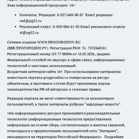
Знак информационной продукции: 16+
Контакты: Редакция: 8-927-669-90-87 Email редакции:
red@pg52.ru
Рекламный отдел: 8-920-004-61-95 Email рекламного отдела:
st@pg52.ru
Сетевое издание WWW.PROGORODNN.RU
(ВВВ.ПРОГОРОДНН.РУ). Регистрация РКН: №: 7378360181.
Регистрационный номер ЭЛ 77-90994 от 10.03.2026., выдано
Федеральной службой по надзору в сфере связи, информационных
технологий и массовых коммуникаций.
Возрастная категория сайта 16+. При использовании материалов
новостного портала progorodnn.ru гиперссылка на ресурс
обязательна
,
в противном случае будут применены нормы
законодательства РФ об авторских и смежных правах.
Редакция портала не несет ответственности за комментарии
пользователей, а также материалы рубрики "народные новости".
«На информационном ресурсе применяются рекомендательные
технологии (информационные технологии предоставления
информации на основе сбора, систематизации и анализа сведений,
относящихся к предпочтениям пользователей сети "Интернет",
находящихся на территории Российской Федерации)».
Подробнее