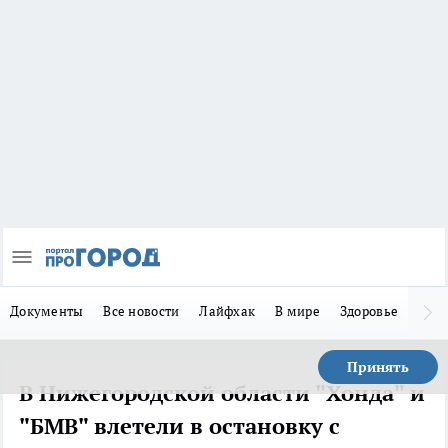
Документы
Все новости
Лайфхак
В мире
Здоровье
Зака
Принять
В Нижегородской области "Хонда" и
"БМВ" влетели в остановку с