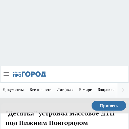
Документы
Все новости
Лайфхак
В мире
Здоровье
Зака
Принять
"Десятка" устроила массовое ДТП
под Нижним Новгородом