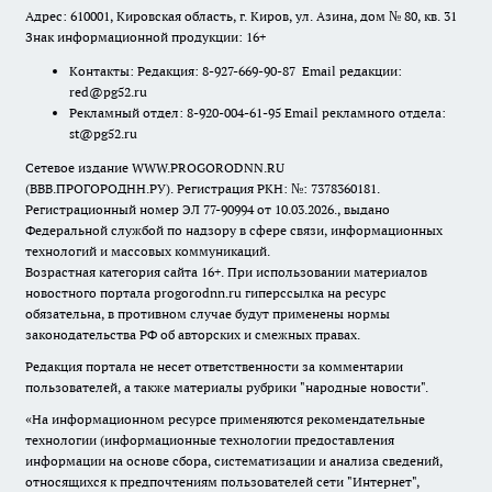
Адрес: 610001, Кировская область, г. Киров, ул. Азина, дом № 80, кв. 31
Знак информационной продукции: 16+
Контакты: Редакция: 8-927-669-90-87 Email редакции:
red@pg52.ru
Рекламный отдел: 8-920-004-61-95 Email рекламного отдела:
st@pg52.ru
Сетевое издание WWW.PROGORODNN.RU
(ВВВ.ПРОГОРОДНН.РУ). Регистрация РКН: №: 7378360181.
Регистрационный номер ЭЛ 77-90994 от 10.03.2026., выдано
Федеральной службой по надзору в сфере связи, информационных
технологий и массовых коммуникаций.
Возрастная категория сайта 16+. При использовании материалов
новостного портала progorodnn.ru гиперссылка на ресурс
обязательна
,
в противном случае будут применены нормы
законодательства РФ об авторских и смежных правах.
Редакция портала не несет ответственности за комментарии
пользователей, а также материалы рубрики "народные новости".
«На информационном ресурсе применяются рекомендательные
технологии (информационные технологии предоставления
информации на основе сбора, систематизации и анализа сведений,
относящихся к предпочтениям пользователей сети "Интернет",