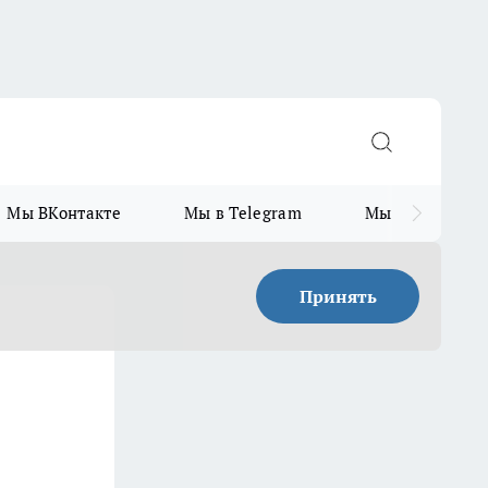
Мы ВКонтакте
Мы в Telegram
Мы в MAX
Принять