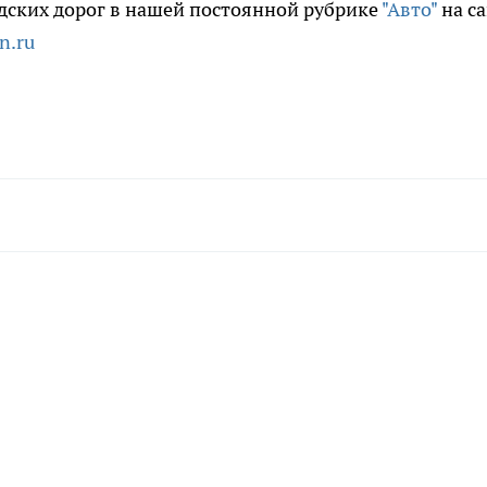
дских дорог в нашей постоянной рубрике
"Авто"
на с
n.ru