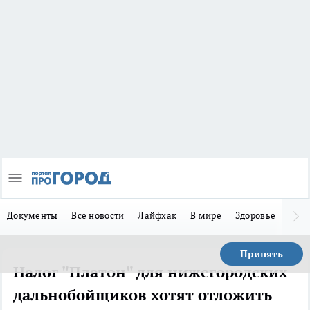
Документы
Все новости
Лайфхак
В мире
Здоровье
Зака
Принять
Налог "Платон" для нижегородских
дальнобойщиков хотят отложить