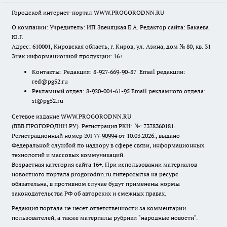
Городской интернет-портал WWW.PROGORODNN.RU
О компании: Учредитель: ИП Звеняцкая Е.А. Редактор сайта: Бакаева
Ю.Г.
Адрес: 610001, Кировская область, г. Киров, ул. Азина, дом № 80, кв. 31
Знак информационной продукции: 16+
Контакты: Редакция: 8-927-669-90-87 Email редакции:
red@pg52.ru
Рекламный отдел: 8-920-004-61-95 Email рекламного отдела:
st@pg52.ru
Сетевое издание WWW.PROGORODNN.RU
(ВВВ.ПРОГОРОДНН.РУ). Регистрация РКН: №: 7378360181.
Регистрационный номер ЭЛ 77-90994 от 10.03.2026., выдано
Федеральной службой по надзору в сфере связи, информационных
технологий и массовых коммуникаций.
Возрастная категория сайта 16+. При использовании материалов
новостного портала progorodnn.ru гиперссылка на ресурс
обязательна
,
в противном случае будут применены нормы
законодательства РФ об авторских и смежных правах.
Редакция портала не несет ответственности за комментарии
пользователей, а также материалы рубрики "народные новости".