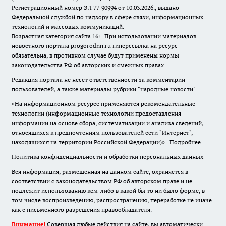
Регистрационный номер ЭЛ 77-90994 от 10.03.2026., выдано
Федеральной службой по надзору в сфере связи, информационных
технологий и массовых коммуникаций.
Возрастная категория сайта 16+. При использовании материалов
новостного портала progorodnn.ru гиперссылка на ресурс
обязательна
,
в противном случае будут применены нормы
законодательства РФ об авторских и смежных правах.
Редакция портала не несет ответственности за комментарии
пользователей, а также материалы рубрики "народные новости".
«На информационном ресурсе применяются рекомендательные
технологии (информационные технологии предоставления
информации на основе сбора, систематизации и анализа сведений,
относящихся к предпочтениям пользователей сети "Интернет",
находящихся на территории Российской Федерации)».
Подробнее
Политика конфиденциальности и обработки персональных данных
Вся информация, размещенная на данном сайте, охраняется в
соответствии с законодательством РФ об авторском праве и не
подлежит использованию кем-либо в какой бы то ни было форме, в
том числе воспроизведению, распространению, переработке не иначе
как с письменного разрешения правообладателя.
Внимание!
Совершая любые действия на сайте, вы автоматически