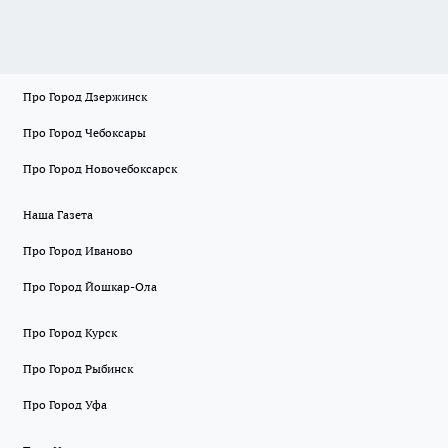
Про Город Дзержинск
Про Город Чебоксары
Про Город Новочебоксарск
Наша Газета
Про Город Иваново
Про Город Йошкар-Ола
Про Город Курск
Про Город Рыбинск
Про Город Уфа