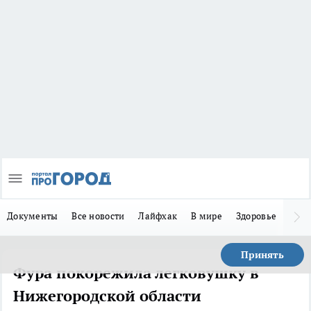
Документы
Все новости
Лайфхак
В мире
Здоровье
Зака
Принять
Фура покорежила легковушку в
Нижегородской области