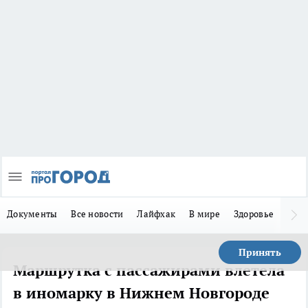
Документы
Все новости
Лайфхак
В мире
Здоровье
Зака
Принять
Маршрутка с пассажирами влетела
в иномарку в Нижнем Новгороде