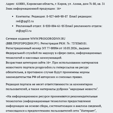
Адрес: 610001, Кировская область, г. Киров, ул. Азина, дом № 80, кв. 31
Знак информационной продукции: 16+
Контакты: Редакция: 8-927-669-90-87 Email редакции:
red@pg52.ru
Рекламный отдел: 8-920-004-61-95 Email рекламного отдела:
st@pg52.ru
Сетевое издание WWW.PROGORODNN.RU
(ВВВ.ПРОГОРОДНН.РУ). Регистрация РКН: №: 7378360181.
Регистрационный номер ЭЛ 77-90994 от 10.03.2026., выдано
Федеральной службой по надзору в сфере связи, информационных
технологий и массовых коммуникаций.
Возрастная категория сайта 16+. При использовании материалов
новостного портала progorodnn.ru гиперссылка на ресурс
обязательна
,
в противном случае будут применены нормы
законодательства РФ об авторских и смежных правах.
Редакция портала не несет ответственности за комментарии
пользователей, а также материалы рубрики "народные новости".
«На информационном ресурсе применяются рекомендательные
технологии (информационные технологии предоставления
информации на основе сбора, систематизации и анализа сведений,
относящихся к предпочтениям пользователей сети "Интернет",