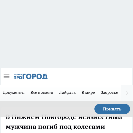
Документы
Все новости
Лайфхак
В мире
Здоровье
Зака
Принять
В Нижнем Новгороде неизвестный
мужчина погиб под колесами