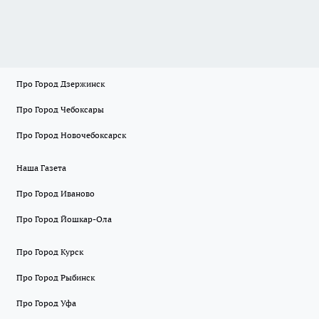
Про Город Дзержинск
Про Город Чебоксары
Про Город Новочебоксарск
Наша Газета
Про Город Иваново
Про Город Йошкар-Ола
Про Город Курск
Про Город Рыбинск
Про Город Уфа