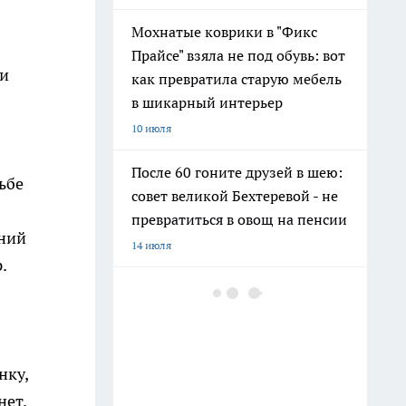
Мохнатые коврики в "Фикс
Прайсе" взяла не под обувь: вот
ли
как превратила старую мебель
в шикарный интерьер
10 июля
После 60 гоните друзей в шею:
ьбе
совет великой Бехтеревой - не
превратиться в овощ на пенсии
дний
14 июля
.
Гигант с нежной душой: как
создать белоснежную стену
цветов, от которой
невозможно отвести взгляд
нку,
13 июля
нет.