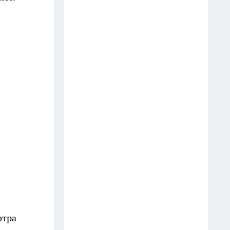
Шоколад, достойный короны:
любимый десерт Елизаветы II
по простому рецепту из
Букингемского дворца
16 июля
Эксперты назвали отличный
растворимый кофе: беру по 3
банки себе, на подарок и в
офис – проверенное качество
13 июля
6 опасных деревьев, которые
Мичурин называл запретными
для участков — а мы упрямо
продолжаем их сажать
отра
12 июля