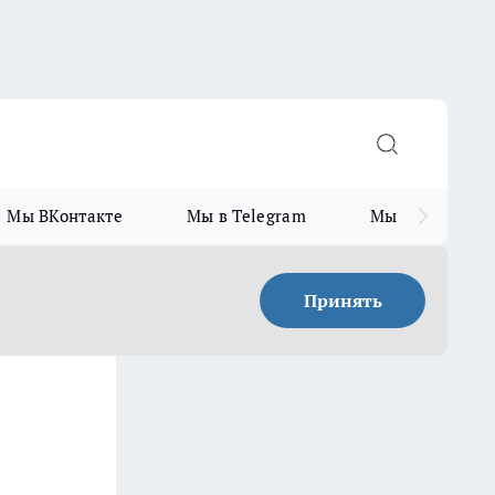
Мы ВКонтакте
Мы в Telegram
Мы в MAX
Принять