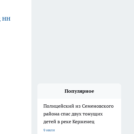
д НН
Популярное
Полицейский из Семеновского
района спас двух тонущих
детей в реке Керженец
9 июля