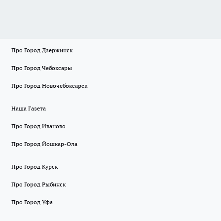
Про Город Дзержинск
Про Город Чебоксары
Про Город Новочебоксарск
Наша Газета
Про Город Иваново
Про Город Йошкар-Ола
Про Город Курск
Про Город Рыбинск
Про Город Уфа