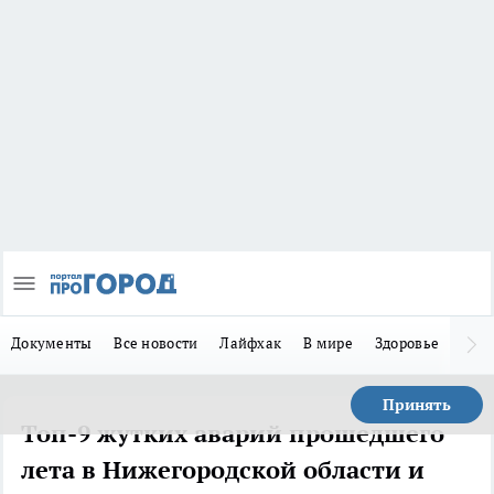
Документы
Все новости
Лайфхак
В мире
Здоровье
Зака
Принять
Топ-9 жутких аварий прошедшего
лета в Нижегородской области и