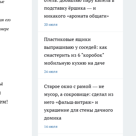
отель: добавляю пару капель в
мые
подставку ёршика — и
никакого «аромата общаги»
ая его
20 июля
змере
Пластиковые ящики
выпрашиваю у соседей: как
смастерить из 6 "коробок"
мобильную кухню на даче
24 июля
ы
Старое окно с рамой — не
и
мусор, а сокровище: сделал из
ем!
него «фальш‑витраж» и
украшение для стены дачного
домика
14 июля