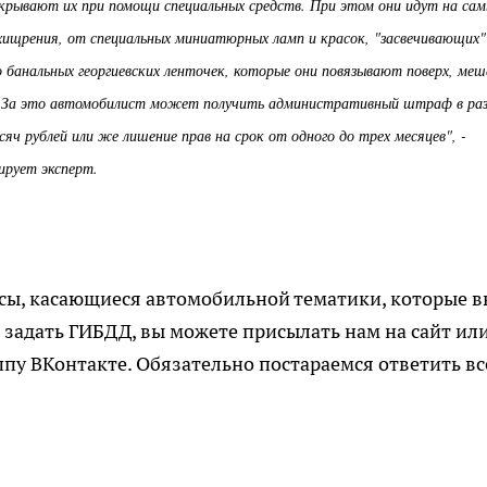
крывают их при помощи специальных средств. При этом они идут на са
хищрения, от специальных миниатюрных ламп и красок, "засвечивающих"
о банальных георгиевских ленточек, которые они повязывают поверх, меш
. За это автомобилист может получить административный штраф в ра
яч рублей или же лишение прав на срок от одного до трех месяцев", -
ирует эксперт.
......................................................................................
сы, касающиеся автомобильной тематики, которые в
 задать ГИБДД, вы можете присылать нам на сайт ил
ппу ВКонтакте. Обязательно постараемся ответить вс