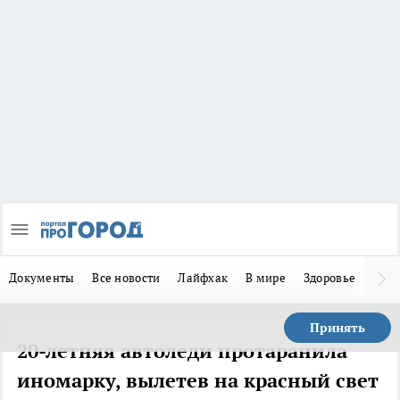
Документы
Все новости
Лайфхак
В мире
Здоровье
Зака
Принять
20-летняя автоледи протаранила
иномарку, вылетев на красный свет