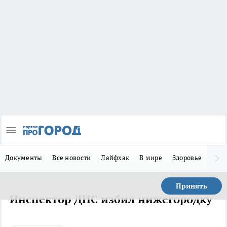
Документы
Все новости
Лайфхак
В мире
Здоровье
Зака
Принять
Инспектор ДПС избил нижегородку