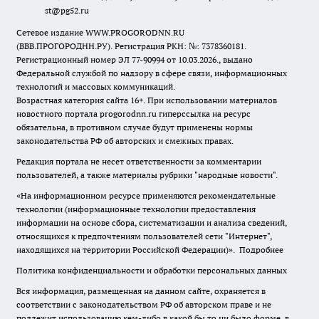
st@pg52.ru
Сетевое издание WWW.PROGORODNN.RU
(ВВВ.ПРОГОРОДНН.РУ). Регистрация РКН: №: 7378360181.
Регистрационный номер ЭЛ 77-90994 от 10.03.2026., выдано
Федеральной службой по надзору в сфере связи, информационных
технологий и массовых коммуникаций.
Возрастная категория сайта 16+. При использовании материалов
новостного портала progorodnn.ru гиперссылка на ресурс
обязательна
,
в противном случае будут применены нормы
законодательства РФ об авторских и смежных правах.
Редакция портала не несет ответственности за комментарии
пользователей, а также материалы рубрики "народные новости".
«На информационном ресурсе применяются рекомендательные
технологии (информационные технологии предоставления
информации на основе сбора, систематизации и анализа сведений,
относящихся к предпочтениям пользователей сети "Интернет",
находящихся на территории Российской Федерации)».
Подробнее
Политика конфиденциальности и обработки персональных данных
Вся информация, размещенная на данном сайте, охраняется в
соответствии с законодательством РФ об авторском праве и не
подлежит использованию кем-либо в какой бы то ни было форме, в