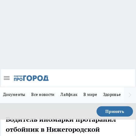
Документы
Все новости
Лайфхак
В мире
Здоровье
Зака
Принять
Водитель иномарки протаранил
отбойник в Нижегородской