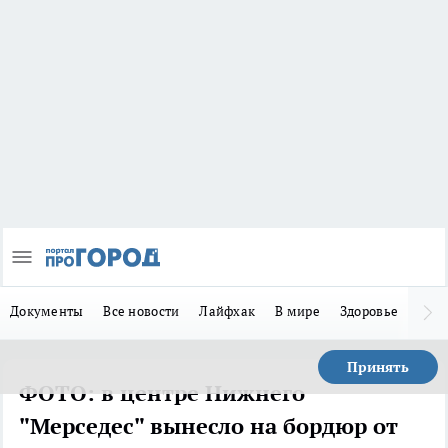
Документы
Все новости
Лайфхак
В мире
Здоровье
Зака
Принять
ФОТО: в центре Нижнего
"Мерседес" вынесло на бордюр от