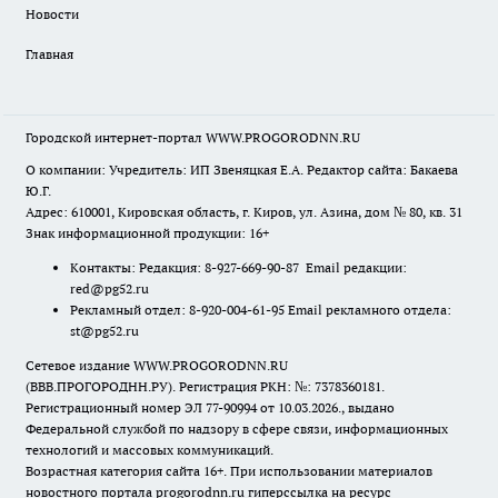
Новости
Главная
Городской интернет-портал WWW.PROGORODNN.RU
О компании: Учредитель: ИП Звеняцкая Е.А. Редактор сайта: Бакаева
Ю.Г.
Адрес: 610001, Кировская область, г. Киров, ул. Азина, дом № 80, кв. 31
Знак информационной продукции: 16+
Контакты: Редакция: 8-927-669-90-87 Email редакции:
red@pg52.ru
Рекламный отдел: 8-920-004-61-95 Email рекламного отдела:
st@pg52.ru
Сетевое издание WWW.PROGORODNN.RU
(ВВВ.ПРОГОРОДНН.РУ). Регистрация РКН: №: 7378360181.
Регистрационный номер ЭЛ 77-90994 от 10.03.2026., выдано
Федеральной службой по надзору в сфере связи, информационных
технологий и массовых коммуникаций.
Возрастная категория сайта 16+. При использовании материалов
новостного портала progorodnn.ru гиперссылка на ресурс