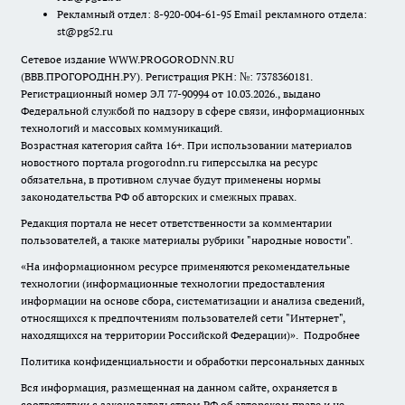
Рекламный отдел: 8-920-004-61-95 Email рекламного отдела:
st@pg52.ru
Сетевое издание WWW.PROGORODNN.RU
(ВВВ.ПРОГОРОДНН.РУ). Регистрация РКН: №: 7378360181.
Регистрационный номер ЭЛ 77-90994 от 10.03.2026., выдано
Федеральной службой по надзору в сфере связи, информационных
технологий и массовых коммуникаций.
Возрастная категория сайта 16+. При использовании материалов
новостного портала progorodnn.ru гиперссылка на ресурс
обязательна
,
в противном случае будут применены нормы
законодательства РФ об авторских и смежных правах.
Редакция портала не несет ответственности за комментарии
пользователей, а также материалы рубрики "народные новости".
«На информационном ресурсе применяются рекомендательные
технологии (информационные технологии предоставления
информации на основе сбора, систематизации и анализа сведений,
относящихся к предпочтениям пользователей сети "Интернет",
находящихся на территории Российской Федерации)».
Подробнее
Политика конфиденциальности и обработки персональных данных
Вся информация, размещенная на данном сайте, охраняется в
соответствии с законодательством РФ об авторском праве и не