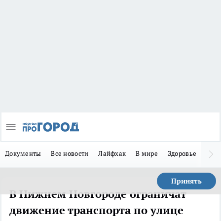
Документы
Все новости
Лайфхак
В мире
Здоровье
Зака
Принять
В Нижнем Новгороде ограничат
движение транспорта по улице