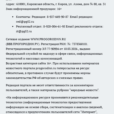
Адрес: 610001, Кировская область, г. Киров, ул. Азина, дом № 80, кв. 31
Знак информационной продукции: 16+
Контакты: Редакция: 8-927-669-90-87 Email редакции:
red@pg52.ru
Рекламный отдел: 8-920-004-61-95 Email рекламного отдела:
st@pg52.ru
Сетевое издание WWW.PROGORODNN.RU
(ВВВ.ПРОГОРОДНН.РУ). Регистрация РКН: №: 7378360181.
Регистрационный номер ЭЛ 77-90994 от 10.03.2026., выдано
Федеральной службой по надзору в сфере связи, информационных
технологий и массовых коммуникаций.
Возрастная категория сайта 16+. При использовании материалов
новостного портала progorodnn.ru гиперссылка на ресурс
обязательна
,
в противном случае будут применены нормы
законодательства РФ об авторских и смежных правах.
Редакция портала не несет ответственности за комментарии
пользователей, а также материалы рубрики "народные новости".
«На информационном ресурсе применяются рекомендательные
технологии (информационные технологии предоставления
информации на основе сбора, систематизации и анализа сведений,
относящихся к предпочтениям пользователей сети "Интернет",