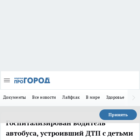
Документы
Все новости
Лайфхак
В мире
Здоровье
Зака
Принять
Госпитализирован водитель
автобуса, устроивший ДТП с детьми