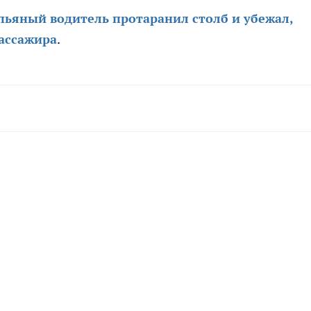
пьяный водитель протаранил столб и убежал,
пассажира
.