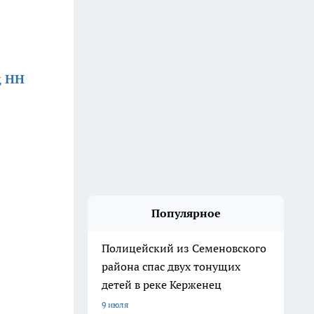
д НН
Популярное
Полицейский из Семеновского
района спас двух тонущих
детей в реке Керженец
9 июля