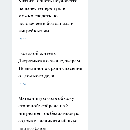
Хватит терпеть неудобства
на даче: теперь туалет
можно сделать по-
человечески без запаха и
выгребных ям
12:15
Пожилой житель
Дзержинска отдал курьерам
18 миллионов ради спасения
от ложного дела
11:32
Магазинную соль обхожу
стороной: собрала из 3
ингредиентов базиликовую
солонку - деликатный вкус
для все блюд