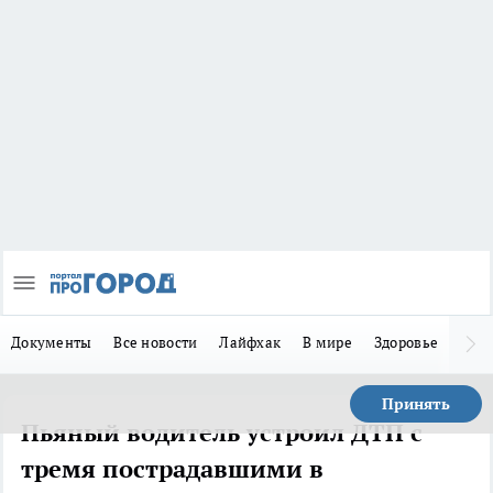
Документы
Все новости
Лайфхак
В мире
Здоровье
Зака
Принять
Пьяный водитель устроил ДТП с
тремя пострадавшими в