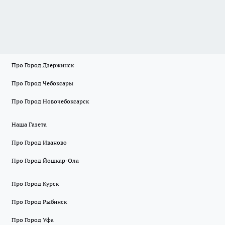
Про Город Дзержинск
Про Город Чебоксары
Про Город Новочебоксарск
Наша Газета
Про Город Иваново
Про Город Йошкар-Ола
Про Город Курск
Про Город Рыбинск
Про Город Уфа