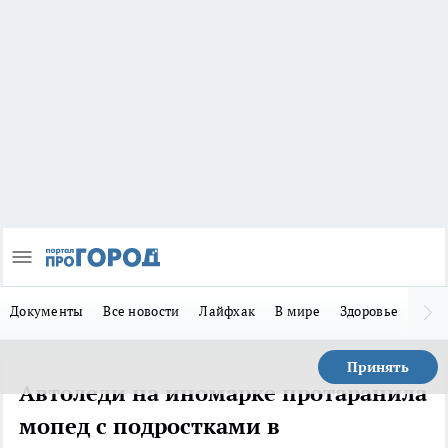
Документы
Все новости
Лайфхак
В мире
Здоровье
Зака
Принять
Автоледи на иномарке протаранила
мопед с подростками в