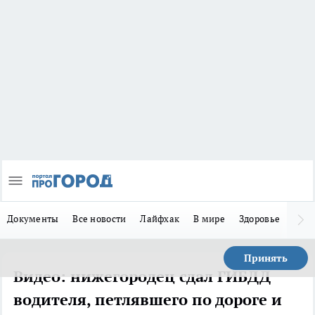
Документы
Все новости
Лайфхак
В мире
Здоровье
Зака
Принять
Видео: нижегородец сдал ГИБДД
водителя, петлявшего по дороге и