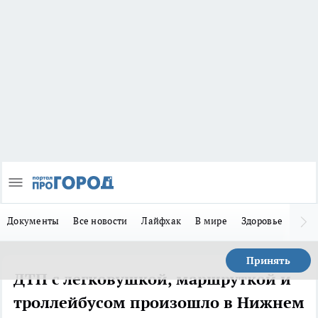
Документы
Все новости
Лайфхак
В мире
Здоровье
Зака
Принять
ДТП с легковушкой, маршруткой и
троллейбусом произошло в Нижнем