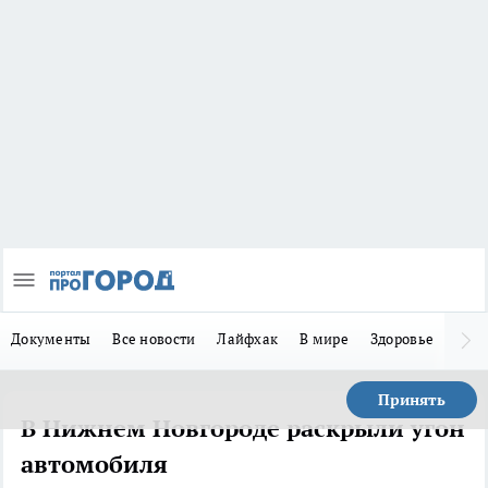
Документы
Все новости
Лайфхак
В мире
Здоровье
Зака
Принять
В Нижнем Новгороде раскрыли угон
автомобиля