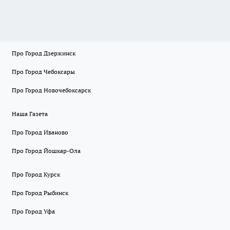
Про Город Дзержинск
Про Город Чебоксары
Про Город Новочебоксарск
Наша Газета
Про Город Иваново
Про Город Йошкар-Ола
Про Город Курск
Про Город Рыбинск
Про Город Уфа