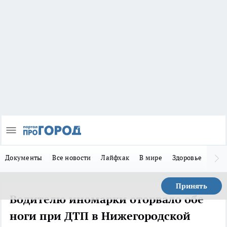
Документы
Все новости
Лайфхак
В мире
Здоровье
Зака
Принять
Водителю иномарки оторвало обе
ноги при ДТП в Нижегородской