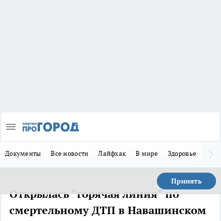
Документы
Все новости
Лайфхак
В мире
Здоровье
Зака
Принять
Открылась "горячая линия" по
смертельному ДТП в Навашинском