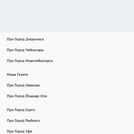
Про Город Дзержинск
Про Город Чебоксары
Про Город Новочебоксарск
Наша Газета
Про Город Иваново
Про Город Йошкар-Ола
Про Город Курск
Про Город Рыбинск
Про Город Уфа