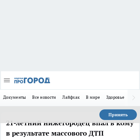
Документы
Все новости
Лайфхак
В мире
Здоровье
Зака
Принять
21-летний нижегородец впал в кому
в результате массового ДТП