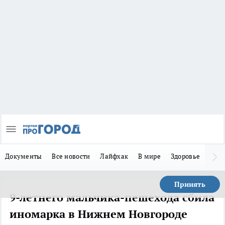
Документы
Все новости
Лайфхак
В мире
Здоровье
Зака
Принять
9-летнего мальчика-пешехода сбила
иномарка в Нижнем Новгороде