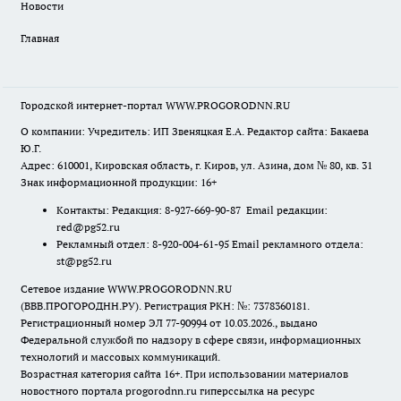
Новости
Главная
Городской интернет-портал WWW.PROGORODNN.RU
О компании: Учредитель: ИП Звеняцкая Е.А. Редактор сайта: Бакаева
Ю.Г.
Адрес: 610001, Кировская область, г. Киров, ул. Азина, дом № 80, кв. 31
Знак информационной продукции: 16+
Контакты: Редакция: 8-927-669-90-87 Email редакции:
red@pg52.ru
Рекламный отдел: 8-920-004-61-95 Email рекламного отдела:
st@pg52.ru
Сетевое издание WWW.PROGORODNN.RU
(ВВВ.ПРОГОРОДНН.РУ). Регистрация РКН: №: 7378360181.
Регистрационный номер ЭЛ 77-90994 от 10.03.2026., выдано
Федеральной службой по надзору в сфере связи, информационных
технологий и массовых коммуникаций.
Возрастная категория сайта 16+. При использовании материалов
новостного портала progorodnn.ru гиперссылка на ресурс