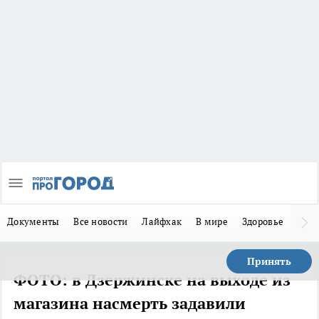
Документы
Все новости
Лайфхак
В мире
Здоровье
Зака
Принять
ФОТО: в Дзержинске на выходе из
магазина насмерть задавили