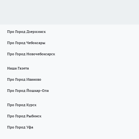
Про Город Дзержинск
Про Город Чебоксары
Про Город Новочебоксарск
Наша Газета
Про Город Иваново
Про Город Йошкар-Ола
Про Город Курск
Про Город Рыбинск
Про Город Уфа