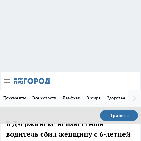
Документы
Все новости
Лайфхак
В мире
Здоровье
Зака
Принять
В Дзержинске неизвестный
водитель сбил женщину с 6-летней