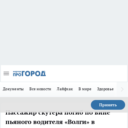
Документы
Все новости
Лайфхак
В мире
Здоровье
Зака
Принять
Пассажир скутера погиб по вине
пьяного водителя «Волги» в