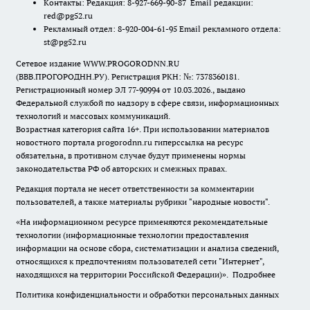
Контакты: Редакция: 8-927-669-90-87 Email редакции:
red@pg52.ru
Рекламный отдел: 8-920-004-61-95 Email рекламного отдела:
st@pg52.ru
Сетевое издание WWW.PROGORODNN.RU
(ВВВ.ПРОГОРОДНН.РУ). Регистрация РКН: №: 7378360181.
Регистрационный номер ЭЛ 77-90994 от 10.03.2026., выдано
Федеральной службой по надзору в сфере связи, информационных
технологий и массовых коммуникаций.
Возрастная категория сайта 16+. При использовании материалов
новостного портала progorodnn.ru гиперссылка на ресурс
обязательна
,
в противном случае будут применены нормы
законодательства РФ об авторских и смежных правах.
Редакция портала не несет ответственности за комментарии
пользователей, а также материалы рубрики "народные новости".
«На информационном ресурсе применяются рекомендательные
технологии (информационные технологии предоставления
информации на основе сбора, систематизации и анализа сведений,
относящихся к предпочтениям пользователей сети "Интернет",
находящихся на территории Российской Федерации)».
Подробнее
Политика конфиденциальности и обработки персональных данных