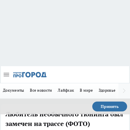
Документы
Все новости
Лайфхак
В мире
Здоровье
Зака
Принять
Любитель необычного тюнинга был
замечен на трассе (ФОТО)