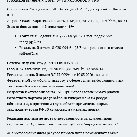
Городской интернет-портал WWW.PROGORODNN.RU
О компании: Учредитель: ИП Звеняцкая Е.А. Редактор сайта: Бакаева
Ю.Г.
Адрес: 610001, Кировская область, г. Киров, ул. Азина, дом № 80, кв. 31
Знак информационной продукции: 16+
Контакты: Редакция: 8-927-669-90-87 Email редакции:
red@pg52.ru
Рекламный отдел: 8-920-004-61-95 Email рекламного отдела:
st@pg52.ru
Сетевое издание WWW.PROGORODNN.RU
(ВВВ.ПРОГОРОДНН.РУ). Регистрация РКН: №: 7378360181.
Регистрационный номер ЭЛ 77-90994 от 10.03.2026., выдано
Федеральной службой по надзору в сфере связи, информационных
технологий и массовых коммуникаций.
Возрастная категория сайта 16+. При использовании материалов
новостного портала progorodnn.ru гиперссылка на ресурс
обязательна
,
в противном случае будут применены нормы
законодательства РФ об авторских и смежных правах.
Редакция портала не несет ответственности за комментарии
пользователей, а также материалы рубрики "народные новости".
«На информационном ресурсе применяются рекомендательные