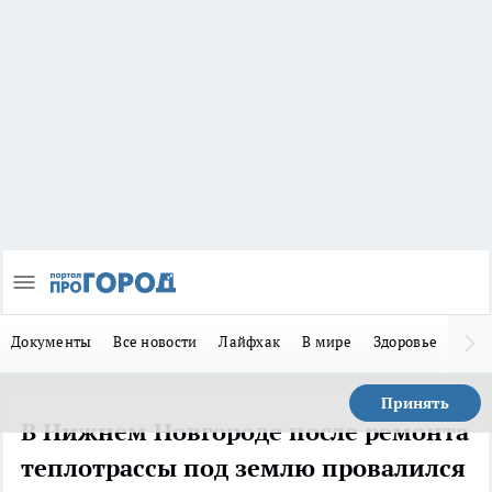
Документы
Все новости
Лайфхак
В мире
Здоровье
Зака
Принять
В Нижнем Новгороде после ремонта
теплотрассы под землю провалился