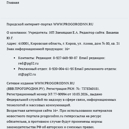
Главная
Городской интернет-портал WWW.PROGORODNN.RU
О компании: Учредитель: ИП Звеняцкая Е.А. Редактор сайта: Бакаева
Ю.Г.
Адрес: 610001, Кировская область, г. Киров, ул. Азина, дом № 80, кв. 31
Знак информационной продукции: 16+
Контакты: Редакция: 8-927-669-90-87 Email редакции:
red@pg52.ru
Рекламный отдел: 8-920-004-61-95 Email рекламного отдела:
st@pg52.ru
Сетевое издание WWW.PROGORODNN.RU
(ВВВ.ПРОГОРОДНН.РУ). Регистрация РКН: №: 7378360181.
Регистрационный номер ЭЛ 77-90994 от 10.03.2026., выдано
Федеральной службой по надзору в сфере связи, информационных
технологий и массовых коммуникаций.
Возрастная категория сайта 16+. При использовании материалов
новостного портала progorodnn.ru гиперссылка на ресурс
обязательна
,
в противном случае будут применены нормы
законодательства РФ об авторских и смежных правах.