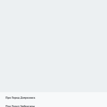
Про Город Дзержинск
Про Город Чебоксары