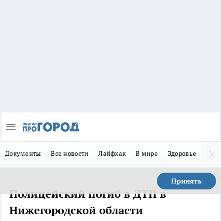
Документы
Все новости
Лайфхак
В мире
Здоровье
Зака
Принять
Полицейский погиб в ДТП в
Нижегородской области