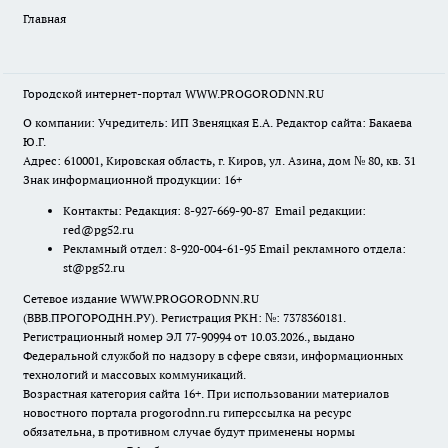
Главная
Городской интернет-портал WWW.PROGORODNN.RU
О компании: Учредитель: ИП Звеняцкая Е.А. Редактор сайта: Бакаева
Ю.Г.
Адрес: 610001, Кировская область, г. Киров, ул. Азина, дом № 80, кв. 31
Знак информационной продукции: 16+
Контакты: Редакция: 8-927-669-90-87 Email редакции:
red@pg52.ru
Рекламный отдел: 8-920-004-61-95 Email рекламного отдела:
st@pg52.ru
Сетевое издание WWW.PROGORODNN.RU
(ВВВ.ПРОГОРОДНН.РУ). Регистрация РКН: №: 7378360181.
Регистрационный номер ЭЛ 77-90994 от 10.03.2026., выдано
Федеральной службой по надзору в сфере связи, информационных
технологий и массовых коммуникаций.
Возрастная категория сайта 16+. При использовании материалов
новостного портала progorodnn.ru гиперссылка на ресурс
обязательна
,
в противном случае будут применены нормы