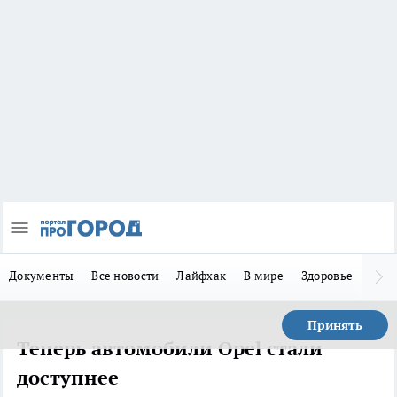
Документы
Все новости
Лайфхак
В мире
Здоровье
Зака
Принять
Теперь автомобили Opel стали
доступнее