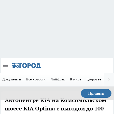
Документы
Все новости
Лайфхак
В мире
Здоровье
Зака
Принять
Автоцентре KIA на Комсомольском
шоссе KIA Optima с выгодой до 100