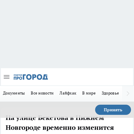
Документы
Все новости
Лайфхак
В мире
Здоровье
Зака
Принять
На улице Бекетова в Нижнем
Новгороде временно изменится