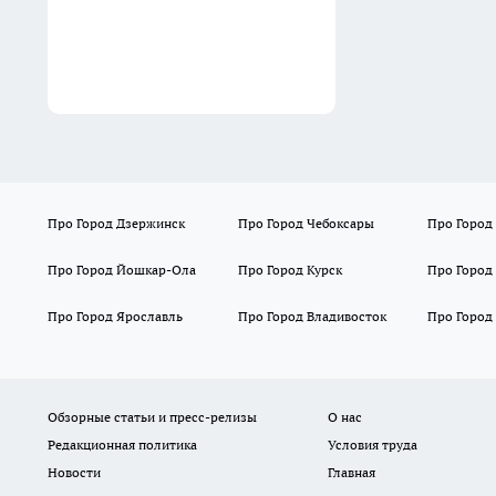
обязательно менять каждые
5 лет
04:47
Про Город Дзержинск
Про Город Чебоксары
Про Город
Про Город Йошкар-Ола
Про Город Курск
Про Город
Про Город Ярославль
Про Город Владивосток
Про Город
Обзорные статьи и пресс-релизы
О нас
Редакционная политика
Условия труда
Новости
Главная