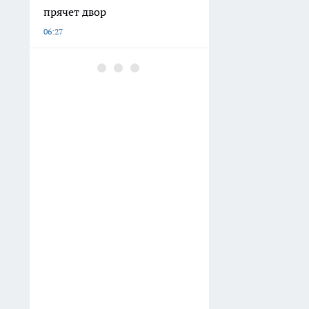
прячет двор
06:27
Нижегородский минздрав
опубликовал список худших
больниц по количеству
подтвержденных нарушений
05:29
В Нижнем Новгороде
продают корпус
Блиновского пассажа за 55
млн рублей
04:51
Не ждите пока загорится:
эту технику дома нужно