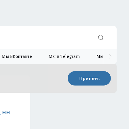
Мы ВКонтакте
Мы в Telegram
Мы в MAX
Принять
д НН