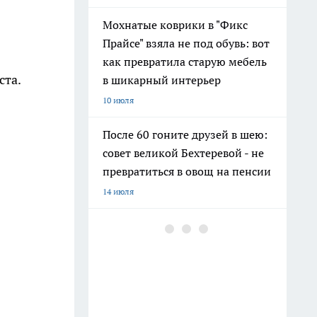
Мохнатые коврики в "Фикс
Прайсе" взяла не под обувь: вот
как превратила старую мебель
ста.
в шикарный интерьер
10 июля
После 60 гоните друзей в шею:
совет великой Бехтеревой - не
превратиться в овощ на пенсии
14 июля
Шоколад, достойный короны:
любимый десерт Елизаветы II
по простому рецепту из
Букингемского дворца
16 июля