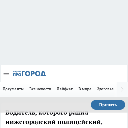
Документы
Все новости
Лайфхак
В мире
Здоровье
Зака
Принять
Водитель, которого ранил
нижегородский полицейский,