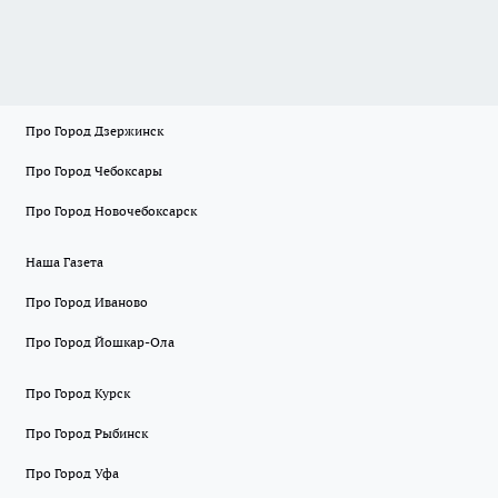
Про Город Дзержинск
Про Город Чебоксары
Про Город Новочебоксарск
Наша Газета
Про Город Иваново
Про Город Йошкар-Ола
Про Город Курск
Про Город Рыбинск
Про Город Уфа