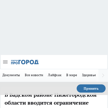
Документы
Все новости
Лайфхак
В мире
Здоровье
Зака
Принять
В Вадском районе Нижегородской
области вводится ограничение