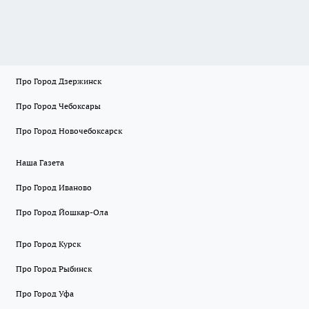
Про Город Дзержинск
Про Город Чебоксары
Про Город Новочебоксарск
Наша Газета
Про Город Иваново
Про Город Йошкар-Ола
Про Город Курск
Про Город Рыбинск
Про Город Уфа