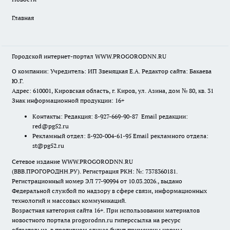
Главная
Городской интернет-портал WWW.PROGORODNN.RU
О компании: Учредитель: ИП Звеняцкая Е.А. Редактор сайта: Бакаева
Ю.Г.
Адрес: 610001, Кировская область, г. Киров, ул. Азина, дом № 80, кв. 31
Знак информационной продукции: 16+
Контакты: Редакция: 8-927-669-90-87 Email редакции:
red@pg52.ru
Рекламный отдел: 8-920-004-61-95 Email рекламного отдела:
st@pg52.ru
Сетевое издание WWW.PROGORODNN.RU
(ВВВ.ПРОГОРОДНН.РУ). Регистрация РКН: №: 7378360181.
Регистрационный номер ЭЛ 77-90994 от 10.03.2026., выдано
Федеральной службой по надзору в сфере связи, информационных
технологий и массовых коммуникаций.
Возрастная категория сайта 16+. При использовании материалов
новостного портала progorodnn.ru гиперссылка на ресурс
обязательна
,
в противном случае будут применены нормы