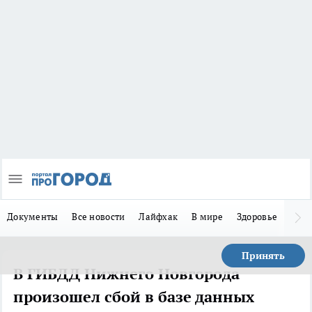
Документы
Все новости
Лайфхак
В мире
Здоровье
Зака
Принять
В ГИБДД Нижнего Новгорода
произошел сбой в базе данных