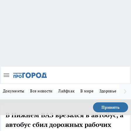
Документы
Все новости
Лайфхак
В мире
Здоровье
Зака
Принять
В Нижнем ВАЗ врезался в автобус, а
автобус сбил дорожных рабочих