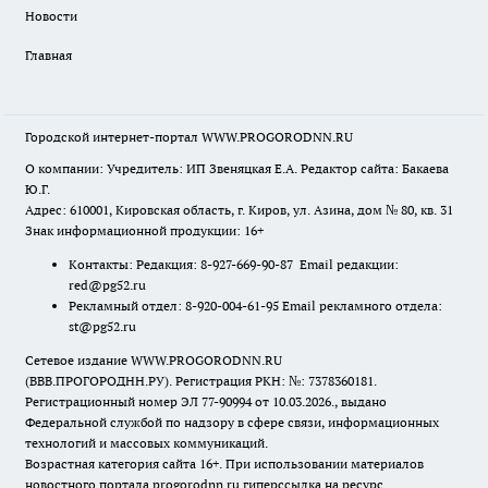
Новости
Главная
Городской интернет-портал WWW.PROGORODNN.RU
О компании: Учредитель: ИП Звеняцкая Е.А. Редактор сайта: Бакаева
Ю.Г.
Адрес: 610001, Кировская область, г. Киров, ул. Азина, дом № 80, кв. 31
Знак информационной продукции: 16+
Контакты: Редакция: 8-927-669-90-87 Email редакции:
red@pg52.ru
Рекламный отдел: 8-920-004-61-95 Email рекламного отдела:
st@pg52.ru
Сетевое издание WWW.PROGORODNN.RU
(ВВВ.ПРОГОРОДНН.РУ). Регистрация РКН: №: 7378360181.
Регистрационный номер ЭЛ 77-90994 от 10.03.2026., выдано
Федеральной службой по надзору в сфере связи, информационных
технологий и массовых коммуникаций.
Возрастная категория сайта 16+. При использовании материалов
новостного портала progorodnn.ru гиперссылка на ресурс