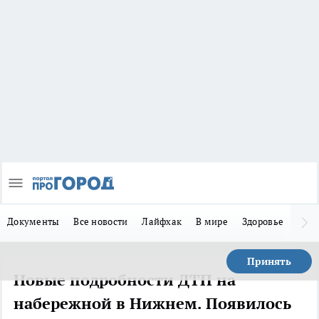
Документы
Все новости
Лайфхак
В мире
Здоровье
Зака
Принять
Новые подробности ДТП на
набережной в Нижнем. Появилось