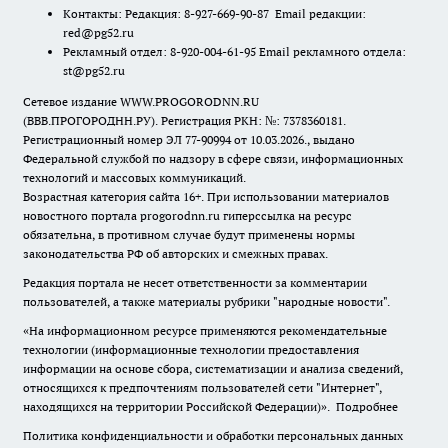
Контакты: Редакция: 8-927-669-90-87 Email редакции:
red@pg52.ru
Рекламный отдел: 8-920-004-61-95 Email рекламного отдела:
st@pg52.ru
Сетевое издание WWW.PROGORODNN.RU
(ВВВ.ПРОГОРОДНН.РУ). Регистрация РКН: №: 7378360181.
Регистрационный номер ЭЛ 77-90994 от 10.03.2026., выдано
Федеральной службой по надзору в сфере связи, информационных
технологий и массовых коммуникаций.
Возрастная категория сайта 16+. При использовании материалов
новостного портала progorodnn.ru гиперссылка на ресурс
обязательна
,
в противном случае будут применены нормы
законодательства РФ об авторских и смежных правах.
Редакция портала не несет ответственности за комментарии
пользователей, а также материалы рубрики "народные новости".
«На информационном ресурсе применяются рекомендательные
технологии (информационные технологии предоставления
информации на основе сбора, систематизации и анализа сведений,
относящихся к предпочтениям пользователей сети "Интернет",
находящихся на территории Российской Федерации)».
Подробнее
Политика конфиденциальности и обработки персональных данных