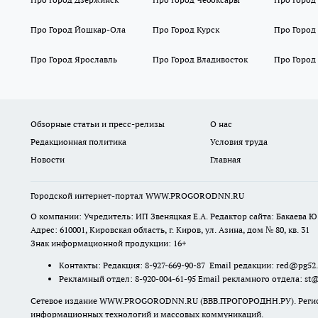
Про Город Йошкар-Ола
Про Город Курск
Про Город
Про Город Ярославль
Про Город Владивосток
Про Город
Обзорные статьи и пресс-релизы
О нас
Редакционная политика
Условия труда
Новости
Главная
Городской интернет-портал WWW.PROGORODNN.RU
О компании: Учредитель: ИП Звеняцкая Е.А. Редактор сайта: Бакаева Ю.
Адрес: 610001, Кировская область, г. Киров, ул. Азина, дом № 80, кв. 31
Знак информационной продукции: 16+
Контакты: Редакция: 8-927-669-90-87 Email редакции: red@pg52
Рекламный отдел: 8-920-004-61-95 Email рекламного отдела: st
Сетевое издание WWW.PROGORODNN.RU (ВВВ.ПРОГОРОДНН.РУ). Регистраци
информационных технологий и массовых коммуникаций.