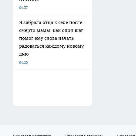
04:37
Я забрала отца к себе после
смерти мамы: как один шаг
помог ему снова начать
радоваться каждому новому
дню
04:20
Про Город Дзержинск
Про Город Чебоксары
Про Город