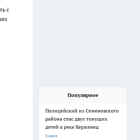
ть с
иях
Популярное
Полицейский из Семеновского
района спас двух тонущих
детей в реке Керженец
9 июля